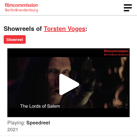
Showreels of
Torsten Voges
:
Showreel
P
l
Playing:
Speedreel
a
2021