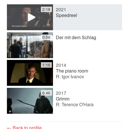
2021
2:18
y
Speedreel
V
Der mit dem Schlag
0:56
i
2014
1:16
d
The piano room
R: Igor Ivanov
e
2017
0:46
Grimm
R: Terence O'Hara
o
← Back to profile