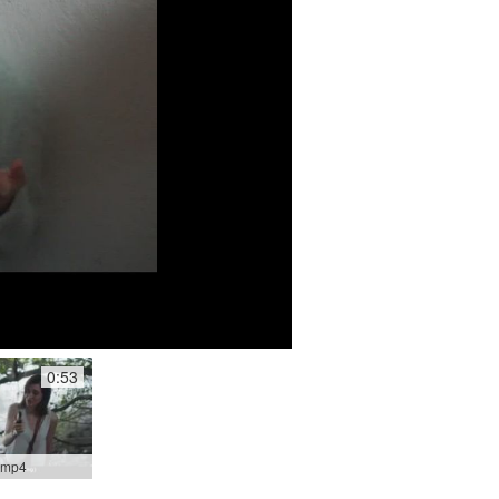
0:53
.mp4