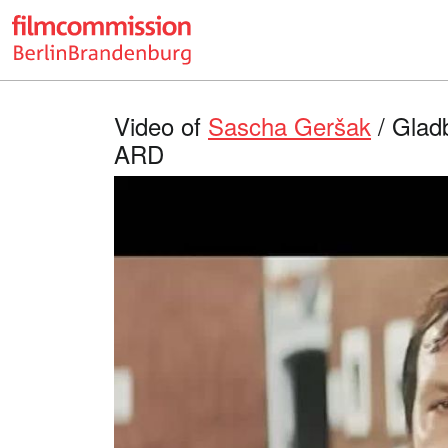
Video of
Sascha Geršak
/ Gladb
ARD