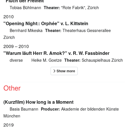
"Fluch der Freiheit"
Tobias Bühlmann
Theater:
"Rote Fabrik", Zürich
2010
"Opening Night:: Orphée" v. L. Kittstein
Bernhard Mikeska
Theater:
Theaterhaus Gessnerallee
Zürich
2009 – 2010
"Warum läuft Herr R. Amok?" v. R. W. Fassbinder
diverse
Heike M. Goetze
Theater:
Schauspielhaus Zürich
Other
(Kurzfilm) How long is a Moment
Basia Baumann
Producer:
Akademie der bildenden Künste
München
2019