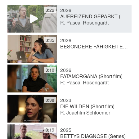
2026
3:22
y
AUFREIZEND GEPARKT (Short film)
R: Pascal Rosengardt
V
2026
3:35
BESONDERE FÄHIGKEITEN (Showreel production)
i
2026
3:10
d
FATAMORGANA (Short film)
R: Pascal Rosengardt
e
2023
0:38
DIE WILDEN (Short film)
R: Joachim Schloemer
o
2025
0:19
BETTYS DIAGNOSE (Series)