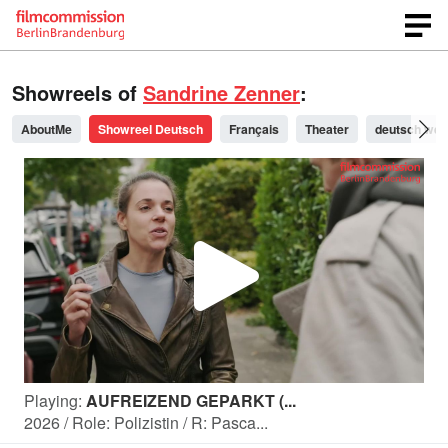
Showreels of
Sandrine Zenner
:
AboutMe
Showreel Deutsch
Français
Theater
deutsch wer
P
l
Playing:
AUFREIZEND GEPARKT (...
a
2026 / Role: Polizistin / R: Pasca...