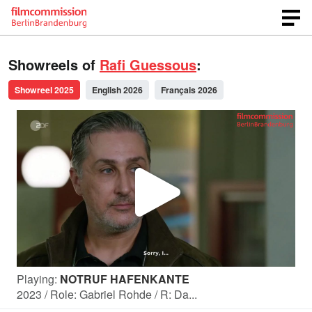
Showreels of
Rafi Guessous
:
Showreel 2025
English 2026
Français 2026
P
l
Playing:
NOTRUF HAFENKANTE
a
2023 / Role: Gabriel Rohde / R: Da...