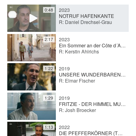
2023
0:48
y
NOTRUF HAFENKANTE
R: Daniel Drechsel-Grau
V
2023
2:17
Ein Sommer an der Côte d´Azur
R: Kerstin Ahlrichs
i
2019
1:22
d
UNSERE WUNDERBAREN JAHRE
R: Elmar Fischer
e
2019
1:29
FRITZIE - DER HIMMEL MUSS WARTEN
R: Josh Broecker
o
2022
1:13
DIE PFEFFERKÖRNER (TV series)