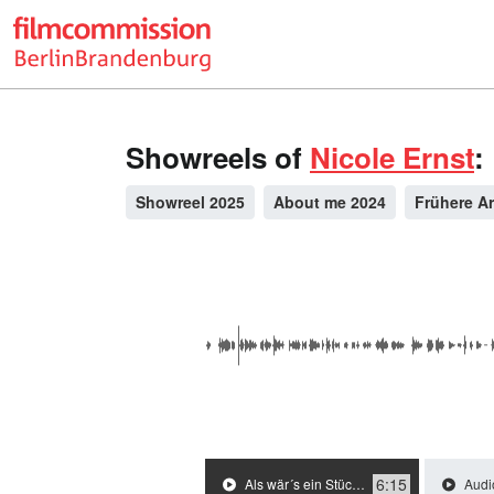
Showreels of
Nicole Ernst
:
Showreel 2025
About me 2024
Frühere Ar
6:15
Als wär´s ein Stück von mir (Erika Pluhar) / 2005 / R: Mareike Maage
Audio Guide DeutschesHistorusch