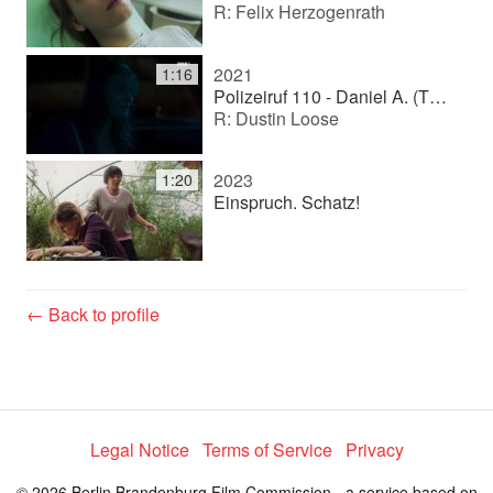
R: Felix Herzogenrath
2021
1:16
Polizeiruf 110 - Daniel A. (TV movie (series))
R: Dustin Loose
2023
1:20
Einspruch. Schatz!
← Back to profile
Legal Notice
Terms of Service
Privacy
© 2026 Berlin Brandenburg Film Commission - a service based on