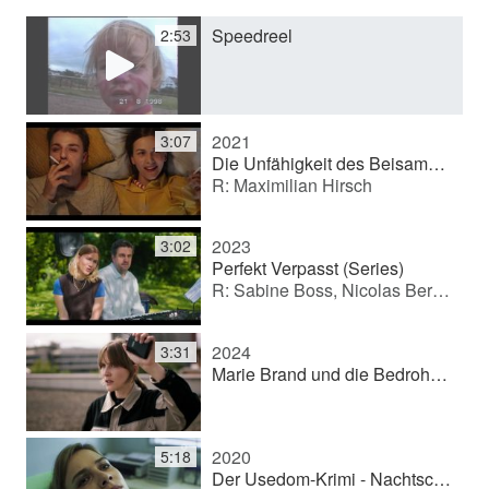
Speedreel
2:53
y
V
2021
3:07
Die Unfähigkeit des Beisammenseins (Medium length film)
R: Maximilian Hirsch
i
2023
3:02
d
Perfekt Verpasst (Series)
R: Sabine Boss, Nicolas Berse-Gilles
e
2024
3:31
Marie Brand und die Bedrohung von einem anderen Stern
o
2020
5:18
Der Usedom-Krimi - Nachtschatten (TV movie (series))