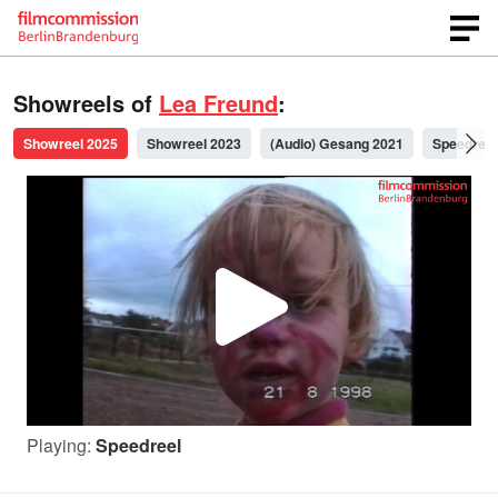
Showreels of
Lea Freund
:
Showreel 2025
Showreel 2023
(Audio) Gesang 2021
Speedreel
P
l
Playing:
Speedreel
a