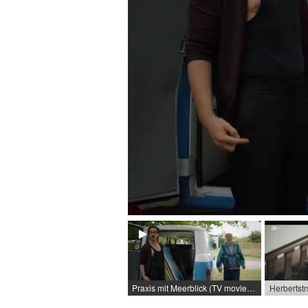
Praxis mit Meerblick (TV movie (series)) / 2025 / Role: Hans Richter / R: Jan Ruzicka / ARD