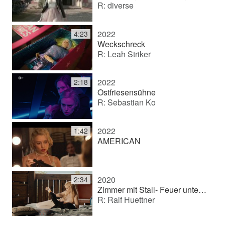
R: diverse
2022
4:23
Weckschreck
R: Leah Striker
2022
2:18
Ostfriesensühne
R: Sebastian Ko
2022
1:42
AMERICAN
2020
2:34
Zimmer mit Stall- Feuer unterm Dach
R: Ralf Huettner