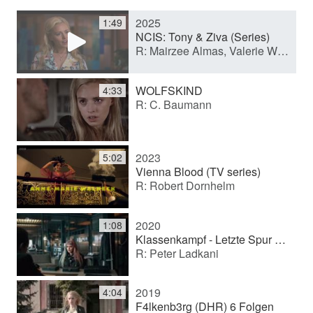
2025
1:49
y
NCIS: Tony & Ziva (Series)
R: Mairzee Almas, Valerie Weiss, M.J. Bassett, Dennis Smith
V
WOLFSKIND
4:33
R: C. Baumann
i
2023
5:02
d
Vienna Blood (TV series)
R: Robert Dornhelm
e
2020
1:08
Klassenkampf - Letzte Spur Berlin
R: Peter Ladkani
o
2019
4:04
F4lkenb3rg (DHR) 6 Folgen