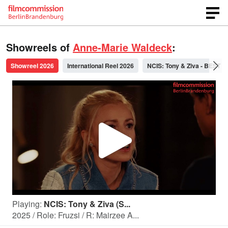
Showreels of
Anne-Marie Waldeck
:
Showreel 2026
International Reel 2026
NCIS: Tony & Ziva - BEST O
P
l
Playing:
NCIS: Tony & Ziva (S...
a
2025 / Role: Fruzsi / R: Mairzee A...