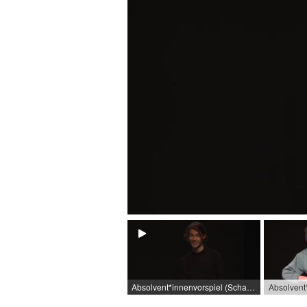
Absolvent*innenvorspiel (Schauspiel) / 2020 / Rolle: Kostja (Tshechov), Arbeiter (Brecht), Wut (Jelinek) / R: Florian Hertweck