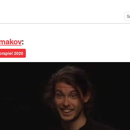
hmakov
:
orspiel 2020