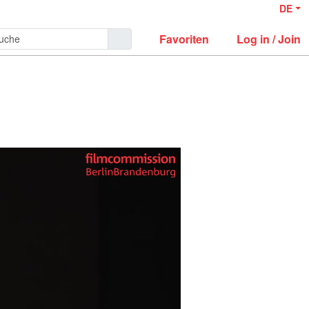
DE
Favoriten
Log in / Join