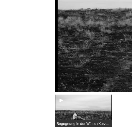
Begegnung in der Wüste (Kurzfilm) / 2020 / Rolle: M / R: Nik Azad