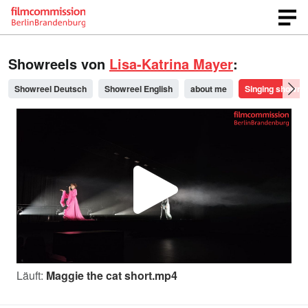
Showreels von
Lisa-Katrina Mayer
:
Showreel Deutsch
Showreel English
about me
Singing showree
V
i
Läuft:
Maggie the cat short.mp4
d