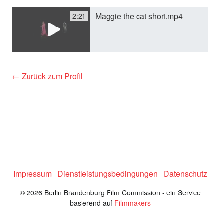
Maggie the cat short.mp4
2:21
e
o
← Zurück zum Profil
a
b
s
Impressum
Dienstleistungsbedingungen
Datenschutz
p
© 2026 Berlin Brandenburg Film Commission - ein Service
basierend auf
Filmmakers