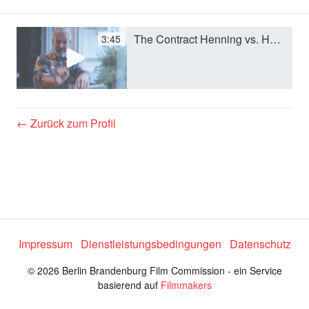
d
The Contract Henning vs. Henning.m4v
3:45
e
o
← Zurück zum Profil
a
b
s
Impressum
Dienstleistungsbedingungen
Datenschutz
© 2026 Berlin Brandenburg Film Commission - ein Service
p
basierend auf
Filmmakers