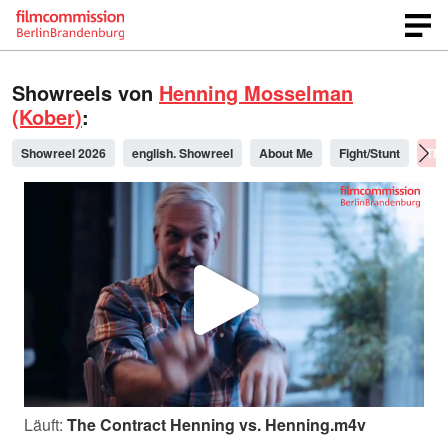
Showreels von
Henning Mosselman
(Kober)
:
Showreel 2026
english. Showreel
About Me
Fight/Stunt
The
V
i
Läuft:
The Contract Henning vs. Henning.m4v