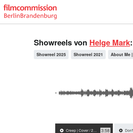
Showreels von
Helge Mark
:
Showreel 2025
Showreel 2021
About Me |
3:58
Creep | Cover / 2021
Don't Stop 