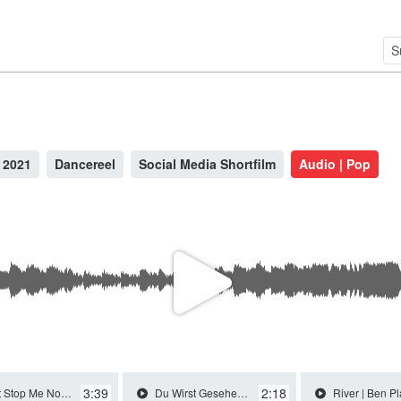
 2021
Dancereel
Social Media Shortfilm
Audio | Pop
V
i
3:39
2:18
Me Now | Queen | Cover / 2018
Du Wirst Gesehen | Dear Evan Hansen | Cover | Eigene Übersetzung / 2020
River | Ben Platt Version | Cov