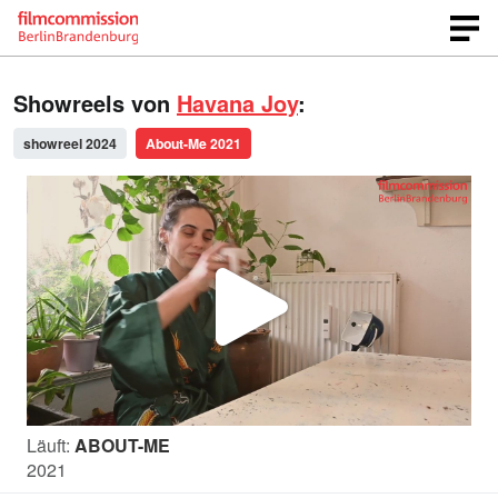
Showreels von
Havana Joy
:
showreel 2024
About-Me 2021
V
i
Läuft:
ABOUT-ME
d
2021