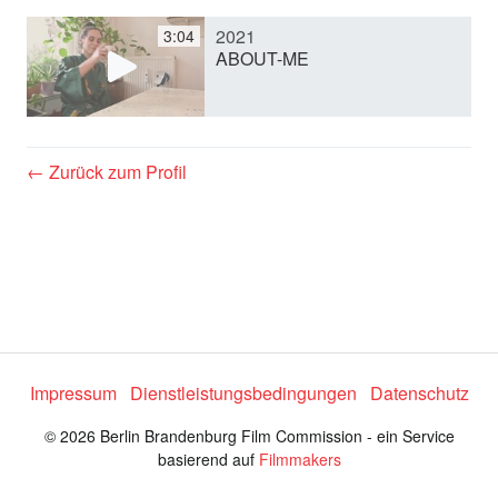
2021
3:04
e
ABOUT-ME
o
← Zurück zum Profil
a
b
s
Impressum
Dienstleistungsbedingungen
Datenschutz
p
© 2026 Berlin Brandenburg Film Commission - ein Service
basierend auf
Filmmakers