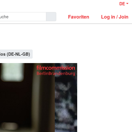
DE
Favoriten
Log in / Join
ios (DE-NL-GB)