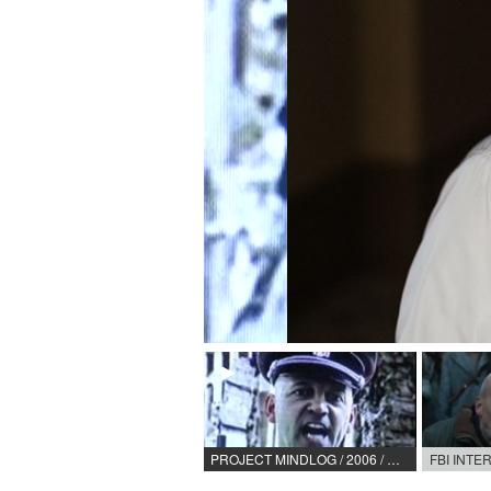
PROJECT MINDLOG / 2006 / Rolle: Degenhart / HR / R: Steffen Kaminski / DVD