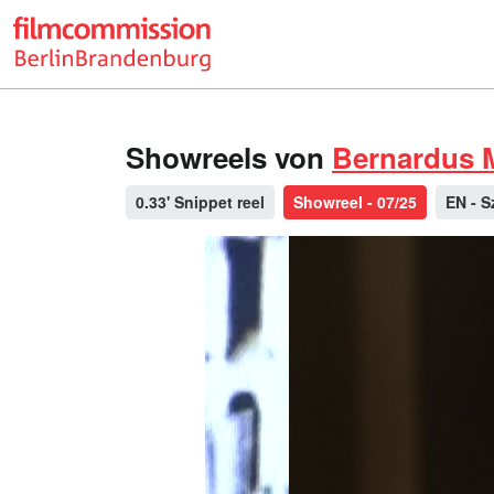
Showreels von
Bernardus 
0.33' Snippet reel
Showreel - 07/25
EN - 