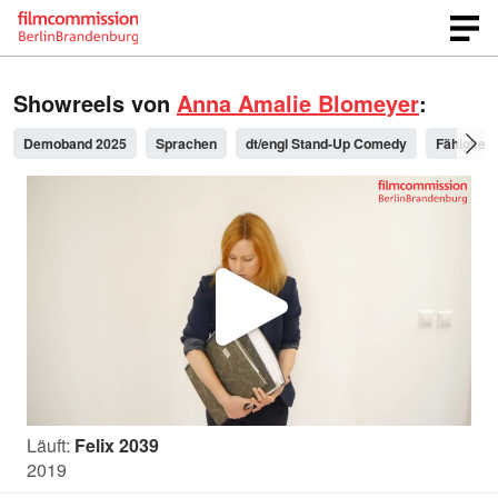
Showreels von
Anna Amalie Blomeyer
:
Demoband 2025
Sprachen
dt/engl Stand-Up Comedy
Fähigkeit
V
i
Läuft:
Felix 2039
d
2019