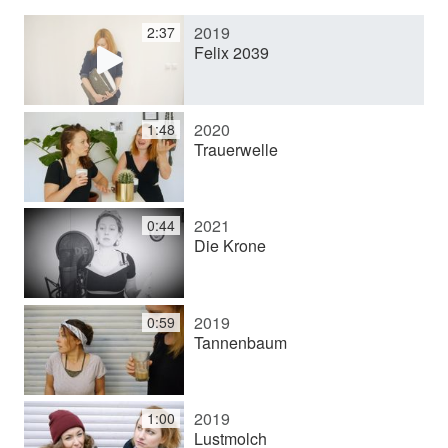
2019
2:37
e
Felix 2039
o
2020
1:48
Trauerwelle
a
2021
0:44
b
Die Krone
s
2019
0:59
Tannenbaum
p
2019
1:00
Lustmolch