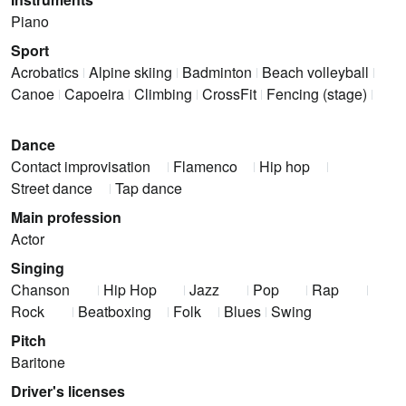
Piano
Sport
Acrobatics
Alpine skiing
Badminton
Beach volleyball
Canoe
Capoeira
Climbing
CrossFit
Fencing (stage)
Dance
Contact improvisation
Flamenco
Hip hop
Street dance
Tap dance
Main profession
Actor
Singing
Chanson
Hip Hop
Jazz
Pop
Rap
Rock
Beatboxing
Folk
Blues
Swing
Pitch
Baritone
Driver's licenses