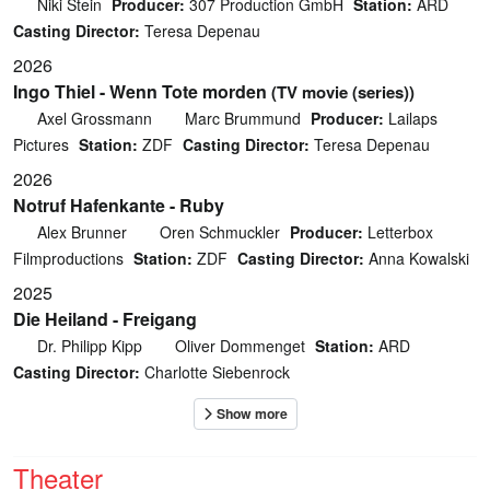
Niki Stein
Producer:
307 Production GmbH
Station:
ARD
Casting Director:
Teresa Depenau
2026
Ingo Thiel - Wenn Tote morden
(TV movie (series))
Axel Grossmann
Marc Brummund
Producer:
Lailaps
Pictures
Station:
ZDF
Casting Director:
Teresa Depenau
2026
Notruf Hafenkante - Ruby
Alex Brunner
Oren Schmuckler
Producer:
Letterbox
Filmproductions
Station:
ZDF
Casting Director:
Anna Kowalski
2025
Die Heiland - Freigang
Dr. Philipp Kipp
Oliver Dommenget
Station:
ARD
Casting Director:
Charlotte Siebenrock
Theater