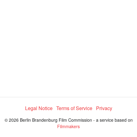
y
V
i
d
e
Legal Notice
Terms of Service
Privacy
o
© 2026 Berlin Brandenburg Film Commission - a service based on
Filmmakers