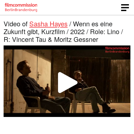
Video of
Sasha Hayes
/ Wenn es eine
Zukunft gibt, Kurzfilm / 2022 / Role: Lino /
R: Vincent Tau & Moritz Gessner
P
l
a