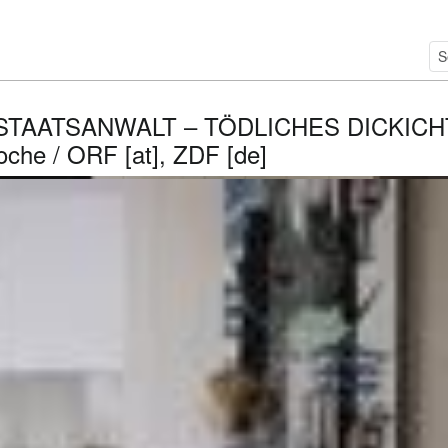
STAATSANWALT – TÖDLICHES DICKICHT (
che / ORF [at], ZDF [de]