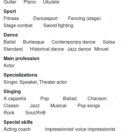
Guitar
Piano
Ukulele
Sport
Fitness
Dancesport
Fencing (stage)
Stage combat
Sword fighting
Dance
Ballet
Burlesque
Contemporary dance
Salsa
Standard
Historical dance
Jazz dance
Minuet
Main profession
Actor
Specializations
Singer, Speaker, Theater actor
Singing
A cappella
Pop
Ballad
Chanson
Classic
Jazz
Musical
Pop songs
Rock
Soul/RnB
Special skills
Acting coach
Impressionist/ voice impressionist