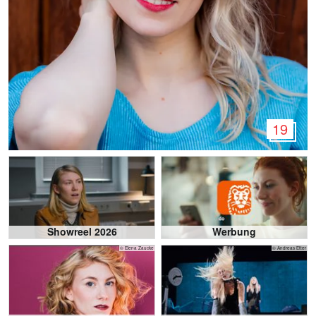
19
Showreel 2026
Werbung
© Elena Zaucke
© Andreas Etter