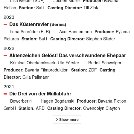
Lisa Breuer (SUP)
Jochen Müller
Producer:
Bavaria
Fiction
Station:
Sat1
Casting Director:
Till Zink
2023
Das Küstenrevier
(Series)
Ilona Schröder (ELR)
Axel Hannemann
Producer:
Pyjama
Pictures
Station:
Sat1
Casting Director:
Stephen Sikder
2022
Aktenzeichen Gelöst! Das verschwundene Ehepaar
Kriminal Oberkomissarin Ute Förster
Rudolf Schweiger
Producer:
Bavaria Filmproduktion
Station:
ZDF
Casting
Director:
Gilla Pallmann
2021
Die Drei von der Müllabfuhr
Bewerberin
Hagen Bogdanski
Producer:
Bavaria Fiction
GmbH
Station:
ARD
Casting Director:
Gwendolyn Clayton