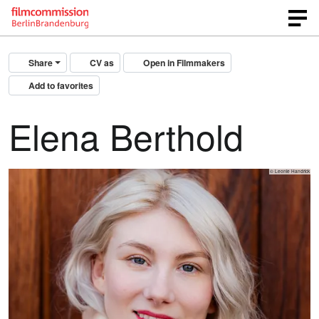
Share
CV as
Open in Filmmakers
Add to favorites
Elena Berthold
© Leonie Handrick