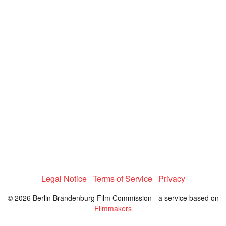
y
V
i
d
e
Legal Notice
Terms of Service
Privacy
o
© 2026 Berlin Brandenburg Film Commission - a service based on
Filmmakers