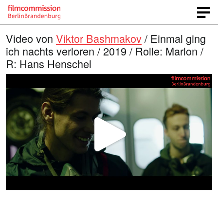
Video von
Viktor Bashmakov
/ Einmal ging
ich nachts verloren / 2019 / Rolle: Marlon /
R: Hans Henschel
V
i
d