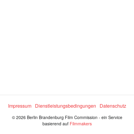
e
o
a
b
s
Impressum
Dienstleistungsbedingungen
Datenschutz
p
© 2026 Berlin Brandenburg Film Commission - ein Service
basierend auf
Filmmakers