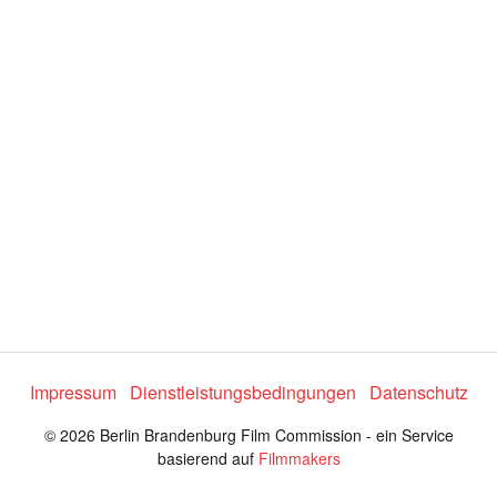
e
o
a
b
s
Impressum
Dienstleistungsbedingungen
Datenschutz
p
© 2026 Berlin Brandenburg Film Commission - ein Service
basierend auf
Filmmakers