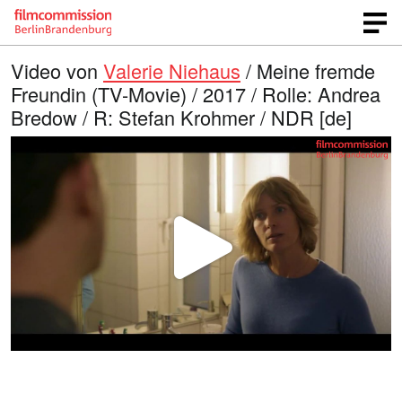
Video von
Valerie Niehaus
/ Meine fremde
Freundin (TV-Movie) / 2017 / Rolle: Andrea
Bredow / R: Stefan Krohmer / NDR [de]
V
i
d