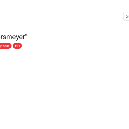
orsmeyer"
gentur
PR