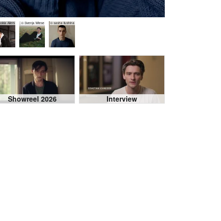
skia Allers
© Svenja Wiese
© sasha ilushina
Showreel 2026
Interview