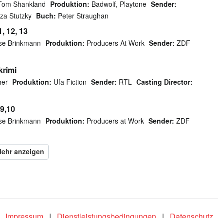
Tom Shankland
Produktion:
Badwolf, Playtone
Sender:
za Stutzky
Buch:
Peter Straughan
, 12, 13
se Brinkmann
Produktion:
Producers At Work
Sender:
ZDF
krimi
her
Produktion:
Ufa Fiction
Sender:
RTL
Casting Director:
9,10
se Brinkmann
Produktion:
Producers at Work
Sender:
ZDF
Impressum
|
Dienstleistungsbedingungen
|
Datenschutz