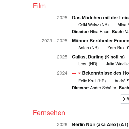
Film
2025
Das Mädchen mit der Leic
Csiki Weisz (NR)
Alina 
Director:
Nina Haun
Buch:
Va
2023 – 2025
Männer Berühmter Fraue
Anton (NR)
Zora Rux
C
2025
Callas, Darling
(Kinofilm)
Leon (NR)
Julia Windi
2024
Bekenntnisse des H
Felix Krull (HR)
André S
Director:
André Schäfer
Buch
Fernsehen
2026
Berlin Noir (aka Alex) (AT)