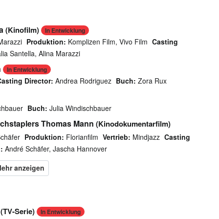
a
(Kinofilm)
In Entwicklung
Marazzi
Produktion:
Komplizen Film, Vivo Film
Casting
lia Santella, Alina Marazzi
n
In Entwicklung
asting Director:
Andrea Rodriguez
Buch:
Zora Rux
schbauer
Buch:
Julia Windischbauer
ochstaplers Thomas Mann
(Kinodokumentarfilm)
chäfer
Produktion:
Florianfilm
Vertrieb:
Mindjazz
Casting
:
André Schäfer, Jascha Hannover
(TV-Serie)
In Entwicklung