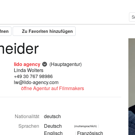
ffnen
Zu Favoriten hinzufügen
neider
lido agency
(Hauptagentur)
Linda Wolters
+49 30 767 98986
lw@lido-agency.com
öffne Agentur auf Filmmakers
Nationalität
deutsch
Sprachen
Deutsch
(muttersprachlich)
Englisch
Französisch