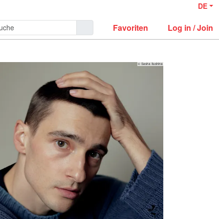
DE
Favoriten
Log in / Join
© Sasha Ilushina