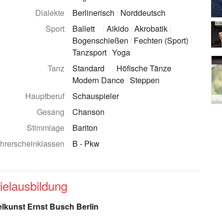
Dialekte
Berlinerisch
Norddeutsch
© Sa
Sport
Ballett
Aikido
Akrobatik
Bogenschießen
Fechten (Sport)
Tanzsport
Yoga
Tanz
Standard
Höfische Tänze
Modern Dance
Steppen
Hauptberuf
Schauspieler
Gesang
Chanson
Stimmlage
Bariton
hrerscheinklassen
B - Pkw
ielausbildung
lkunst Ernst Busch Berlin