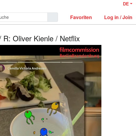
DE
Favoriten
Log in / Join
 R: Oliver Kienle / Netflix