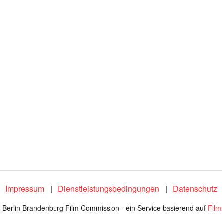
:
7
4
.
2
9
%
Impressum
|
Dienstleistungsbedingungen
|
Datenschutz
 Berlin Brandenburg Film Commission - ein Service basierend auf
Fil