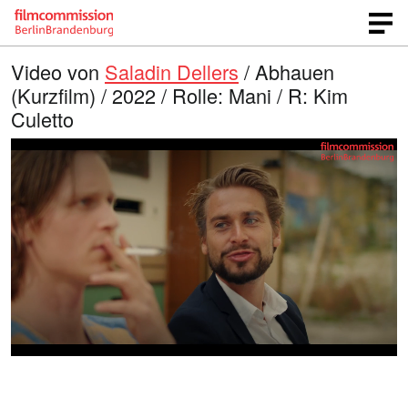
Video von
Saladin Dellers
/ Abhauen
(Kurzfilm) / 2022 / Rolle: Mani / R: Kim
Culetto
G
O
T
p
o
e
e
n
n
e
l
q
i
u
n
a
a
l