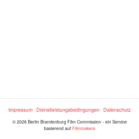
i
d
t
y
e
s
e
n
l
e
:
c
t
2
o
r
3
m
e
.
n
u
6
7
%
Impressum
Dienstleistungsbedingungen
Datenschutz
© 2026 Berlin Brandenburg Film Commission - ein Service
basierend auf
Filmmakers