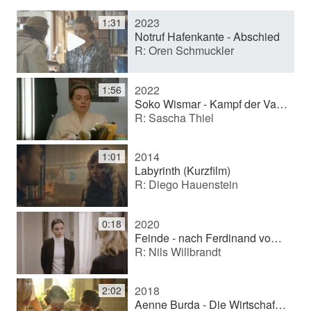
2023
1:31
e
Notruf Hafenkante - Abschied
R: Oren Schmuckler
o
2022
1:56
Soko Wismar - Kampf der Vampire
R: Sascha Thiel
a
2014
1:01
b
Labyrinth (Kurzfilm)
R: Diego Hauenstein
s
2020
0:18
Feinde - nach Ferdinand von Schirach
R: Nils Willbrandt
p
2018
2:02
Aenne Burda - Die Wirtschaftswunderfrau