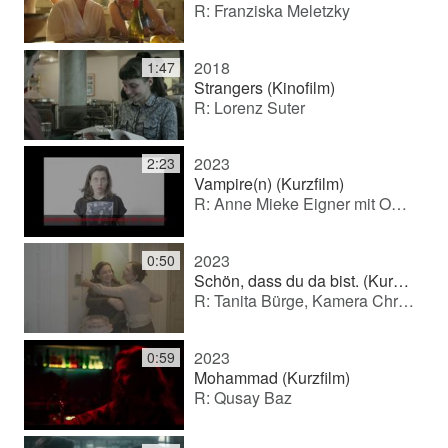
i
R: Franziska Meletzky
2018
1:47
e
Strangers (Kinofilm)
R: Lorenz Suter
l
2023
2:23
Vampire(n) (Kurzfilm)
R: Anne Mieke Eigner mit Oska Melina Borcherding
e
2023
0:50
Schön, dass du da bist. (Kurzfilm)
n
R: Tanita Bürge, Kamera Christoph Hövel
2023
0:59
Mohammad (Kurzfilm)
R: Qusay Baz