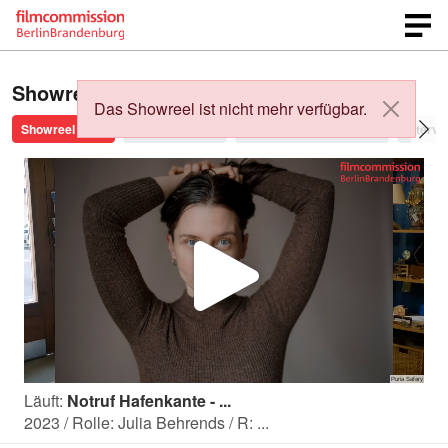
Showreels von
Nina Maria Wyss
:
Das Showreel ist nicht mehr verfügbar.
Showreel 2026
About me 2026
Interview Englisch 2026
Interv
V
i
Läuft:
Notruf Hafenkante - ...
d
2023 / Rolle: Julia Behrends / R: ...