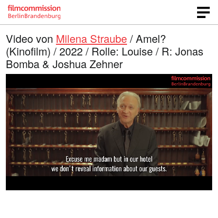
Video von
Milena Straube
/ Amel?
(Kinofilm) / 2022 / Rolle: Louise / R: Jonas
Bomba & Joshua Zehner
G
O
T
p
o
e
e
n
n
e
l
q
i
u
n
a
a
l