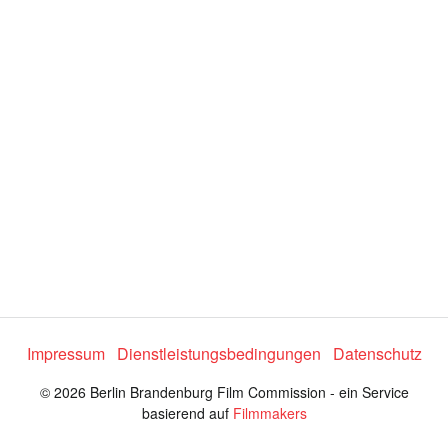
i
d
t
y
e
s
e
n
l
e
:
c
t
7
o
r
2
m
e
.
n
u
5
8
%
Impressum
Dienstleistungsbedingungen
Datenschutz
© 2026 Berlin Brandenburg Film Commission - ein Service
basierend auf
Filmmakers