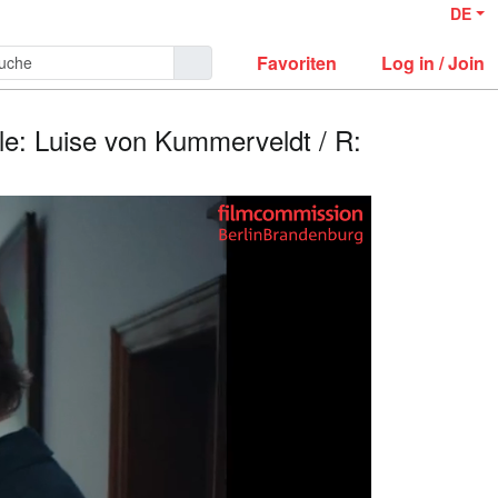
DE
Favoriten
Log in / Join
le: Luise von Kummerveldt / R: