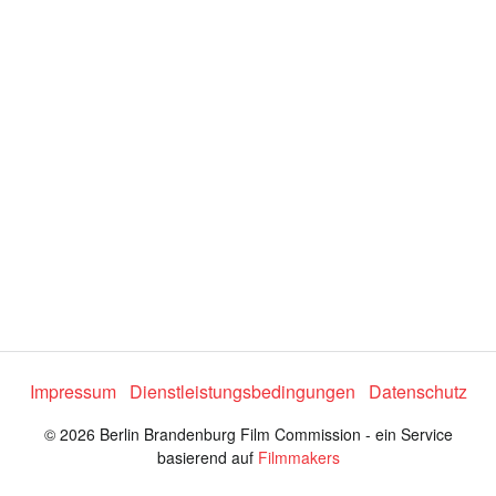
e
o
a
b
s
Impressum
Dienstleistungsbedingungen
Datenschutz
p
© 2026 Berlin Brandenburg Film Commission - ein Service
basierend auf
Filmmakers