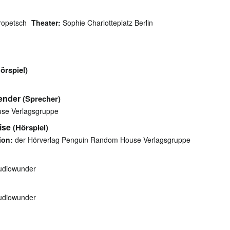
ropetsch
Theater:
Sophie Charlotteplatz Berlin
örspiel)
ender
(Sprecher)
se Verlagsgruppe
ise
(Hörspiel)
ion:
der Hörverlag Penguin Random House Verlagsgruppe
diowunder
diowunder