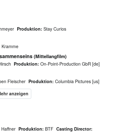
chmeyer
Produktion:
Stay Curios
n Kramme
eisammenseins
(Mittellangfilm)
Hirsch
Produktion:
On-Point-Production GbR [de]
en Fleischer
Produktion:
Columbia Pictures [us]
k Haffner
Produktion:
BTF
Casting Director: