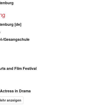
ttenburg
ung
tenburg [de]
s
el-/Gesangschule
ts and Film Festival
 Actress in Drama