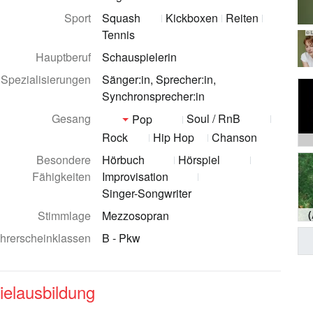
Sport
Squash
Kickboxen
Reiten
Tennis
© L
Hauptberuf
Schauspielerin
Spezialisierungen
Sänger:in, Sprecher:in,
Synchronsprecher:in
Gesang
Soul / RnB
Pop
Rock
Hip Hop
Chanson
Besondere
Hörbuch
Hörspiel
Fähigkeiten
Improvisation
Singer-Songwriter
Stimmlage
Mezzosopran
hrerscheinklassen
B - Pkw
ielausbildung