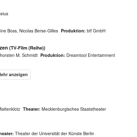
beius
ine Boss, Nicolas Berse-Gilles
Produktion:
btf GmbH
rzen
(TV-Film (Reihe))
horsten M. Schmidt
Produktion:
Dreamtool Entertainment
attenklotz
Theater:
Mecklenburgisches Staatstheater
heater:
Theater der Universität der Künste Berlin