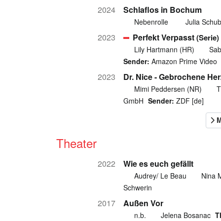
2024
Schlaflos in Bochum
Nebenrolle
Julia Schu
2023
Perfekt Verpasst
(Serie)
Lily Hartmann (HR)
Sab
Sender:
Amazon Prime Video
2023
Dr. Nice - Gebrochene He
Mimi Peddersen (NR)
T
GmbH
Sender:
ZDF [de]
Theater
2022
Wie es euch gefällt
Audrey/ Le Beau
Nina M
Schwerin
2017
Außen Vor
n.b.
Jelena Bosanac
T