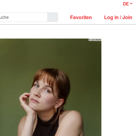
DE
Favoriten
Log in / Join
© Lars Nitsch