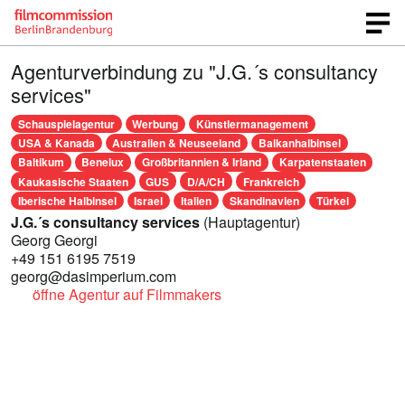
Agenturverbindung zu "J.G.´s consultancy
services"
Schauspielagentur
Werbung
Künstlermanagement
USA & Kanada
Australien & Neuseeland
Balkanhalbinsel
Baltikum
Benelux
Großbritannien & Irland
Karpatenstaaten
Kaukasische Staaten
GUS
D/A/CH
Frankreich
Iberische Halbinsel
Israel
Italien
Skandinavien
Türkei
J.G.´s consultancy services
(Hauptagentur)
Georg Georgi
+49 151 6195 7519
georg@dasimperium.com
öffne Agentur auf Filmmakers