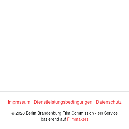
e
o
a
b
s
p
Impressum
Dienstleistungsbedingungen
Datenschutz
© 2026 Berlin Brandenburg Film Commission - ein Service
i
basierend auf
Filmmakers