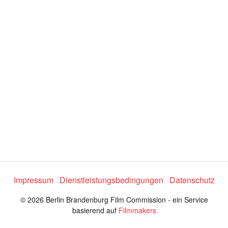
d
e
o
a
b
s
Impressum
Dienstleistungsbedingungen
Datenschutz
© 2026 Berlin Brandenburg Film Commission - ein Service
p
basierend auf
Filmmakers