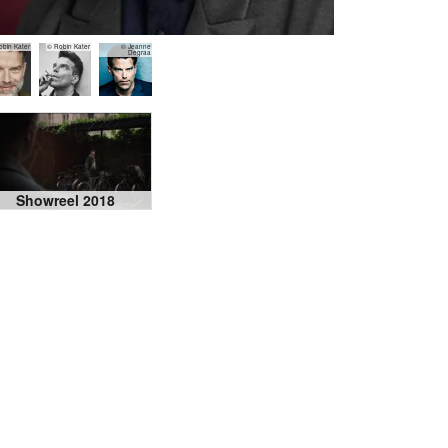
bin Kater
© Robin Kater
© Jeanne
Degraa
Showreel 2018