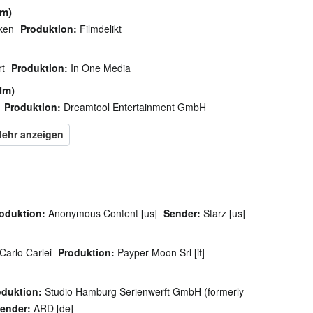
lm)
ken
Produktion:
Filmdelikt
t
Produktion:
In One Media
ilm)
Produktion:
Dreamtool Entertainment GmbH
oduktion:
Anonymous Content [us]
Sender:
Starz [us]
Carlo Carlei
Produktion:
Payper Moon Srl [it]
oduktion:
Studio Hamburg Serienwerft GmbH (formerly
ender:
ARD [de]