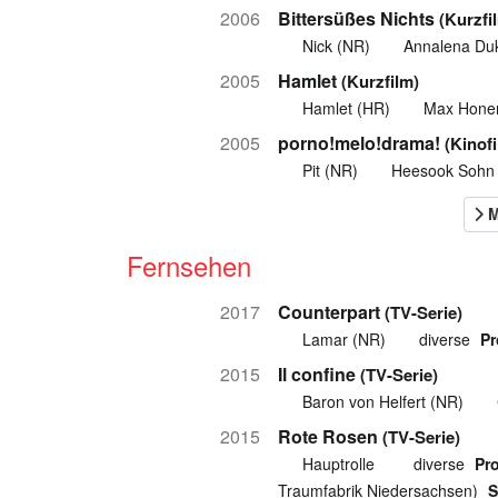
2006
Bittersüßes Nichts
(Kurzfi
Nick (NR)
Annalena Du
2005
Hamlet
(Kurzfilm)
Hamlet (HR)
Max Honer
2005
porno!melo!drama!
(Kinof
Pit (NR)
Heesook Sohn
Fernsehen
2017
Counterpart
(TV-Serie)
Lamar (NR)
diverse
Pr
2015
Il confine
(TV-Serie)
Baron von Helfert (NR)
2015
Rote Rosen
(TV-Serie)
Hauptrolle
diverse
Pr
Traumfabrik Niedersachsen)
S