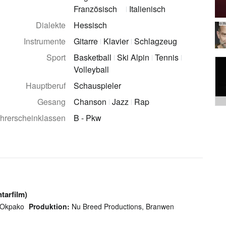
Französisch
Italienisch
Dialekte
Hessisch
© Ro
Instrumente
Gitarre
Klavier
Schlagzeug
Sport
Basketball
Ski Alpin
Tennis
Volleyball
Hauptberuf
Schauspieler
Gesang
Chanson
Jazz
Rap
hrerscheinklassen
B - Pkw
tarfilm)
 Okpako
Produktion:
Nu Breed Productions, Branwen