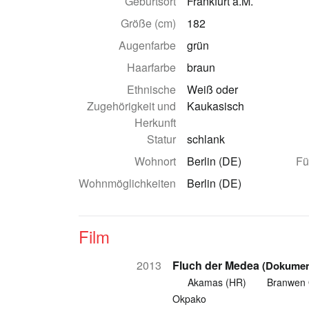
Geburtsort
Frankfurt a.M.
Größe (cm)
182
Augenfarbe
grün
Haarfarbe
braun
Ethnische
Weiß oder
Zugehörigkeit und
Kaukasisch
Herkunft
Statur
schlank
Wohnort
Berlin (DE)
Fü
Wohnmöglichkeiten
Berlin (DE)
Film
2013
Fluch der Medea
(Dokumen
Akamas (HR)
Branwen
Okpako