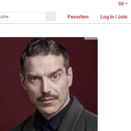
DE
Favoriten
Log in / Join
© Robin Kater