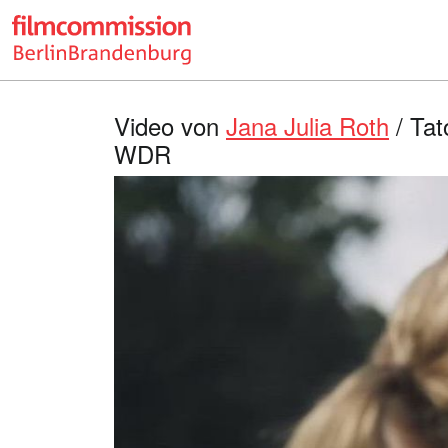
Video von
Jana Julia Roth
/ Tat
WDR