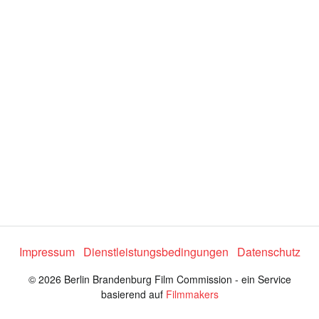
d
e
o
a
b
s
Impressum
Dienstleistungsbedingungen
Datenschutz
© 2026 Berlin Brandenburg Film Commission - ein Service
p
basierend auf
Filmmakers