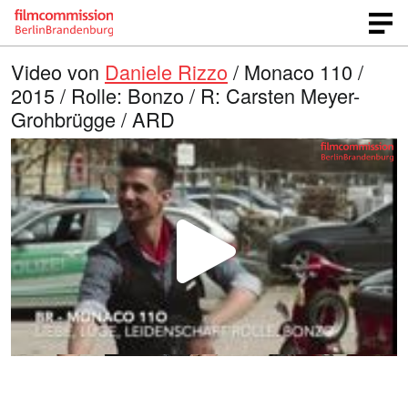
Video von
Daniele Rizzo
/ Monaco 110 /
2015 / Rolle: Bonzo / R: Carsten Meyer-
Grohbrügge / ARD
V
i
d