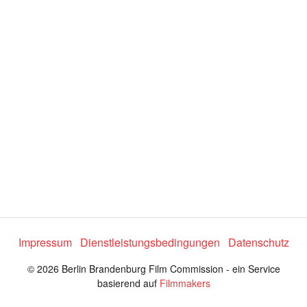
e
o
a
b
s
Impressum
Dienstleistungsbedingungen
Datenschutz
p
© 2026 Berlin Brandenburg Film Commission - ein Service
basierend auf
Filmmakers