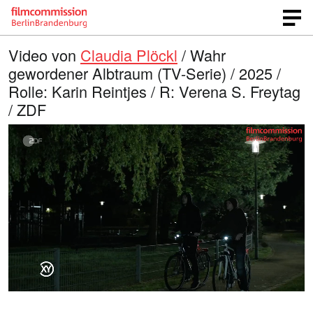
Video von
Claudia Plöckl
/ Wahr
gewordener Albtraum (TV-Serie) / 2025 /
Rolle: Karin Reintjes / R: Verena S. Freytag
/ ZDF
G
O
T
p
o
e
e
n
n
e
l
q
i
u
n