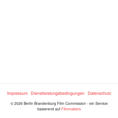
a
a
l
i
d
t
y
e
s
e
n
l
e
:
c
t
1
o
r
8
m
e
.
n
u
8
0
%
Impressum
Dienstleistungsbedingungen
Datenschutz
© 2026 Berlin Brandenburg Film Commission - ein Service
basierend auf
Filmmakers