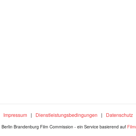
n
:
1
0
0
.
0
0
%
Impressum
|
Dienstleistungsbedingungen
|
Datenschutz
 Berlin Brandenburg Film Commission - ein Service basierend auf
Fil