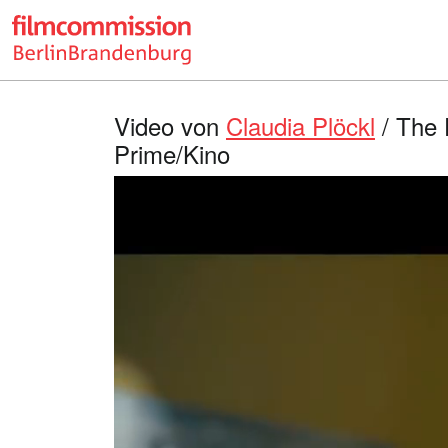
Video von
Claudia Plöckl
/ The D
Prime/Kino