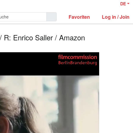
DE
Favoriten
Log in / Join
n / R: Enrico Saller / Amazon