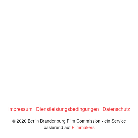
e
o
a
b
s
Impressum
Dienstleistungsbedingungen
Datenschutz
p
© 2026 Berlin Brandenburg Film Commission - ein Service
basierend auf
Filmmakers