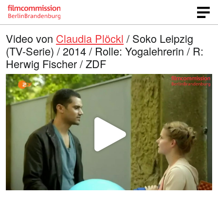
Video von
Claudia Plöckl
/ Soko Leipzig
(TV-Serie) / 2014 / Rolle: Yogalehrerin / R:
Herwig Fischer / ZDF
V
i
d