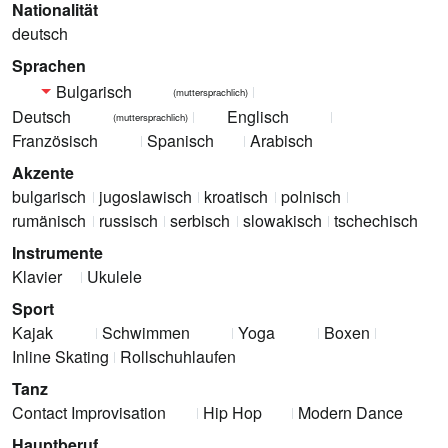
Nationalität
deutsch
Sprachen
Bulgarisch
(muttersprachlich)
Deutsch
Englisch
(muttersprachlich)
Französisch
Spanisch
Arabisch
Akzente
bulgarisch
jugoslawisch
kroatisch
polnisch
rumänisch
russisch
serbisch
slowakisch
tschechisch
Instrumente
Klavier
Ukulele
Sport
Kajak
Schwimmen
Yoga
Boxen
Inline Skating
Rollschuhlaufen
Tanz
Contact Improvisation
Hip Hop
Modern Dance
Hauptberuf