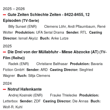
2025 – 2026
Gute Zeiten Schlechte Zeiten - 8422-8455, 12
Episoden
(TV-Serie)
Billy Sunset (ENR)
Clemens Löhr, Andi Pflaumbaum, René
Wolter
Produktion:
UFA Serial Drama
Sender:
RTL
Casting
Director:
Ismail Akyüz
Buch:
Anke Lutze
2025
Die Drei von der Müllabfuhr - Miese Abzocke (AT)
(TV-
Film (Reihe))
Radek (ENR)
Christiane Balthasar
Produktion:
Bavaria
Fiction GmbH
Sender:
ARD
Casting Director:
Siegfried
Wagner
Buch:
Silija Clemens
2024
Notruf Hafenkante
Andrej Kosinski (ENR)
Frauke Thielecke
Produktion:
Letterbox
Sender:
ZDF
Casting Director:
Die Annas
Buch:
Wolf-R. Kuhl